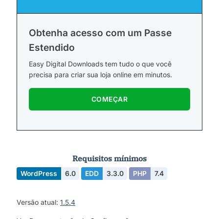
Obtenha acesso com um Passe
Estendido
Easy Digital Downloads tem tudo o que você
precisa para criar sua loja online em minutos.
COMEÇAR
Requisitos mínimos
WordPress
6.0
EDD
3.3.0
PHP
7.4
Versão atual:
1.5.4