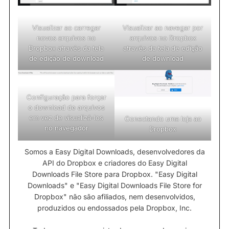
Visualizar ao carregar
Visualizar ao navegar por
novos arquivos no
arquivos no Dropbox
Dropbox através da tela
através da tela de edição
de edição de download
de download
Configuração para forçar
o download de arquivos
em vez de visualizá-los
Conectando uma loja ao
no navegador
Dropbox
Somos a Easy Digital Downloads, desenvolvedores da
API do Dropbox e criadores do Easy Digital
Downloads File Store para Dropbox. "Easy Digital
Downloads" e "Easy Digital Downloads File Store for
Dropbox" não são afiliados, nem desenvolvidos,
produzidos ou endossados pela Dropbox, Inc.