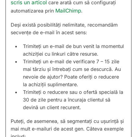
scris un articol
care arată cum să configurați
automatizarea prin
MailChimp
.
Deși există posibilități nelimitate, recomandăm
secvențe de e-mail în acest sens:
Trimiteți un e-mail de bun venit la momentul
achiziției cu linkuri către resurse.
Trimiteți un e-mail de verificare 7 – 15 zile
mai târziu și întrebați cum se descurcă. Au
nevoie de ajutor? Poate oferiți o reducere
la achiziții suplimentare.
Trimiteți o reducere sau o ofertă specială la
30 de zile pentru a încuraja clientul să
devină un client recurent.
Puteți, de asemenea, să segmentați cu ușurință și
mai mult e-mailuri de acest gen. Câteva exemple
includ: