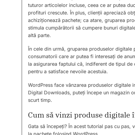
tuturor articolelor incluse, ceea ce ar putea duc
profituri crescute. În plus, clienții apreciază o
achiziționează pachete; ca atare, gruparea prod
stimula cumpărătorii să cumpere bunuri digitale 
altă parte.
În cele din urmă, gruparea produselor digitale 
consumatorii care ar putea fi interesați de anumi
la asigurarea faptului că, indiferent de tipul de 
pentru a satisface nevoile acestuia.
WordPress face vânzarea produselor digitale in
Digital Downloads, puteți începe un magazin onli
scurt timp.
Cum să vinzi produse digitale 
Gata să începeți? În acest tutorial pas cu pas, 
la pachete folosind WordPress.