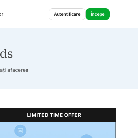
or
Autentificare
Începe
ads
tați afacerea