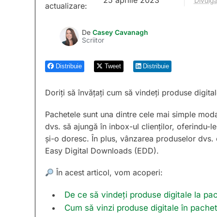
Divulga
actualizare:
De
Casey Cavanagh
Scriitor
Distribuie
Tweet
Distribuie
Doriți să învățați cum să vindeți produse digit
Pachetele sunt una dintre cele mai simple moda
dvs. să ajungă în inbox-ul clienților, oferindu-
și-o doresc. În plus, vânzarea produselor dvs. 
Easy Digital Downloads (EDD).
În acest articol, vom acoperi:
De ce să vindeți produse digitale la pa
Cum să vinzi produse digitale în pach