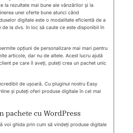
e la rezultate mai bune ale vânzărilor și la
bținerea unei oferte bune atunci când
uselor digitale este o modalitate eficientă de a
de la dvs. în loc să caute ce este disponibil în
permite opțiuni de personalizare mai mari pentru
te articole, dar nu de altele. Acest lucru ajută
client pe care îl aveți, puteți crea un pachet unic
credibil de ușoară. Cu pluginul nostru Easy
ne și puteți oferi produse digitale în cel mai
în pachete cu WordPress
vă voi ghida prin cum să vindeți produse digitale