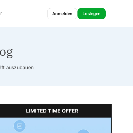
r
Anmelden
Loslegen
log
häft auszubauen