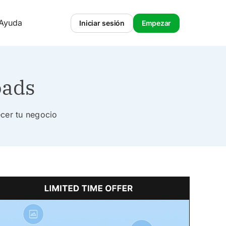
 Ayuda
Iniciar sesión
Empezar
oads
ecer tu negocio