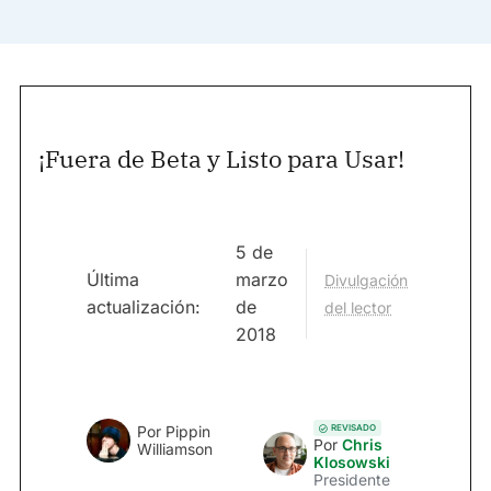
¡Fuera de Beta y Listo para Usar!
5 de
Última
marzo
Divulgación
actualización:
de
del lector
2018
REVISADO
Por
Pippin
Por
Chris
Williamson
Klosowski
Presidente