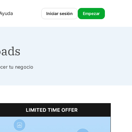
 Ayuda
Iniciar sesión
Empezar
oads
ecer tu negocio