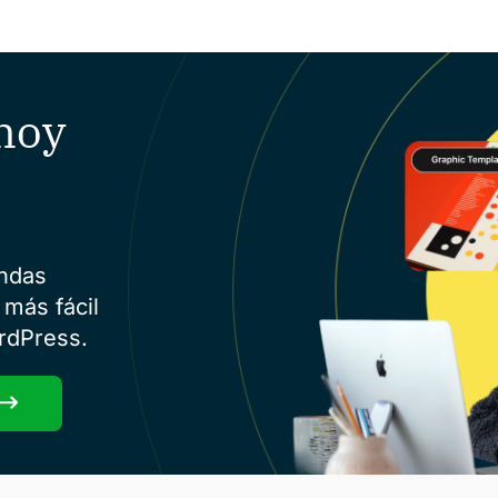
hoy
endas
 más fácil
rdPress.