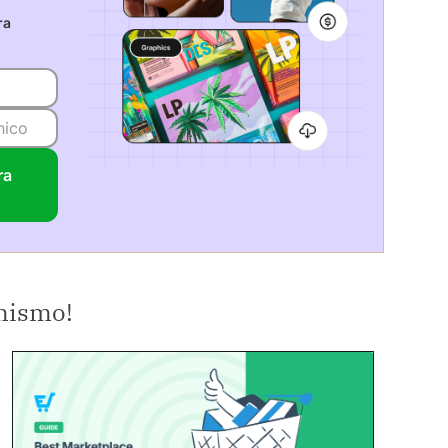
ra
ra
mismo!