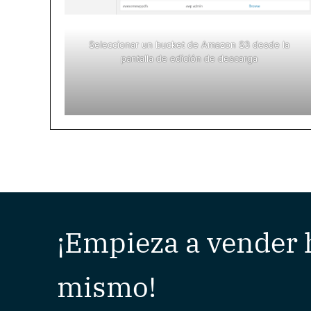
Seleccionar un bucket de Amazon S3 desde la
pantalla de edición de descarga
¡Empieza a vender 
mismo!