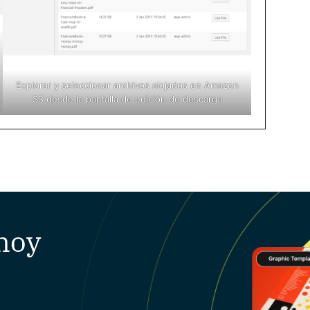
Explorar y seleccionar archivos alojados en Amazon
S3 desde la pantalla de edición de descarga
hoy