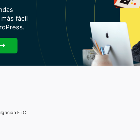
endas
 más fácil
rdPress.
ulgación FTC