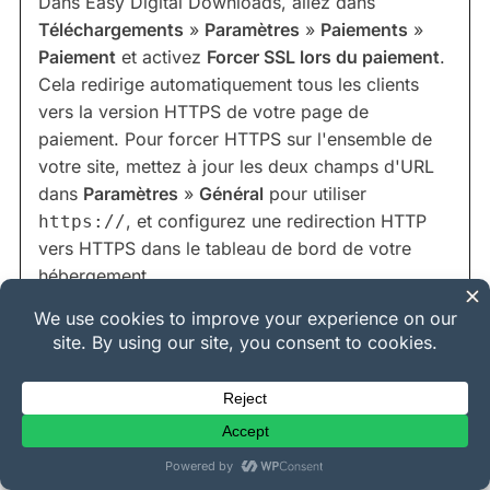
Dans Easy Digital Downloads, allez dans
Téléchargements
»
Paramètres
»
Paiements
»
Paiement
et activez
Forcer SSL lors du paiement
.
Cela redirige automatiquement tous les clients
vers la version HTTPS de votre page de
paiement. Pour forcer HTTPS sur l'ensemble de
votre site, mettez à jour les deux champs d'URL
dans
Paramètres
»
Général
pour utiliser
, et configurez une redirection HTTP
https://
vers HTTPS dans le tableau de bord de votre
hébergement.
Easy Digital Downloads est-il
conforme PCI ?
Easy Digital Downloads ne traite pas les données
de carte directement — il se connecte à des
passerelles certifiées comme Stripe et PayPal qui
sont conformes à la norme PCI DSS. Tant que