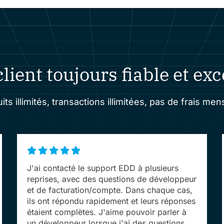
lient toujours fiable et ex
its illimités, transactions illimitées, pas de frais men
J'ai contacté le support EDD à plusieurs
reprises, avec des questions de développeur
et de facturation/compte. Dans chaque cas,
ils ont répondu rapidement et leurs réponses
étaient complètes. J'aime pouvoir parler à
un développeur lorsque j'ai des questions