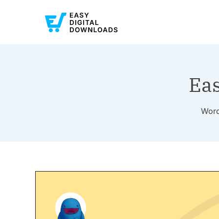
Ea
Wo