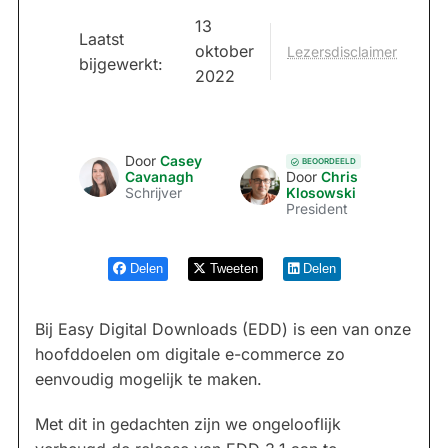
13
Laatst
oktober
Lezersdisclaimer
bijgewerkt:
2022
Door
Casey
BEOORDEELD
Cavanagh
Door
Chris
Schrijver
Klosowski
President
Delen
Tweeten
Delen
Bij Easy Digital Downloads (EDD) is een van onze
hoofddoelen om digitale e-commerce zo
eenvoudig mogelijk te maken.
Met dit in gedachten zijn we ongelooflijk