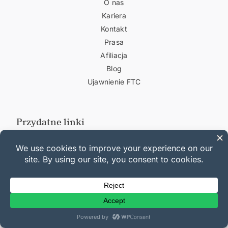
O nas
Kariera
Kontakt
Prasa
Afiliacja
Blog
Ujawnienie FTC
Przydatne linki
Wsparcie
Dokumentacja
Plany i ceny
Dziennik zmian
Hosting WordPress
Załóż bloga
Stwórz stronę internetową