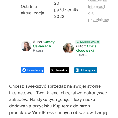
20
Ostatnia
informacji
października
aktualizacja:
dla
2022
czytelników
Autor
Casey
ZWERYFIKOWANO
Cavanagh
Autor:
Chris
Pisarz
Klosowski
Prezes
Udostępnij
Tweetnij
Udostępnij
Chcesz zwiększyć sprzedaż na swojej stronie
internetowej. Twoi klienci chcą łatwo dokonywać
zakupów. Na styku tych „chęci” leży nauka
dodawania przycisku Kup teraz do stron
produktów WordPress (i innych obszarów Twojej