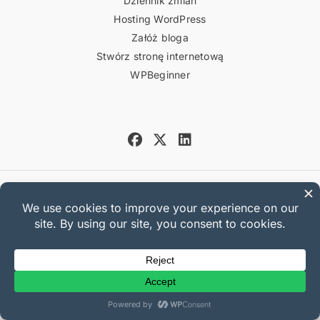
Dziennik zmian
Hosting WordPress
Załóż bloga
Stwórz stronę internetową
WPBeginner
Copyright © 2025 Sandhills
Development, LLC
Polityka prywatności
Warunki korzystania
Mapa strony
Kupon Easy Digital Downloads