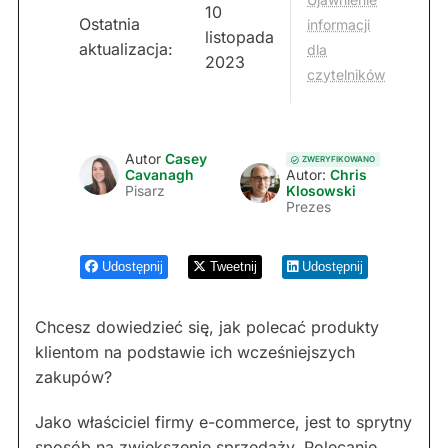
10
Ostatnia
informacji
listopada
aktualizacja:
dla
2023
czytelników
Autor
Casey
ZWERYFIKOWANO
Cavanagh
Autor:
Chris
Pisarz
Klosowski
Prezes
Udostępnij
Tweetnij
Udostępnij
Chcesz dowiedzieć się, jak polecać produkty
klientom na podstawie ich wcześniejszych
zakupów?
Jako właściciel firmy e-commerce, jest to sprytny
sposób na zwiększenie sprzedaży. Polecanie