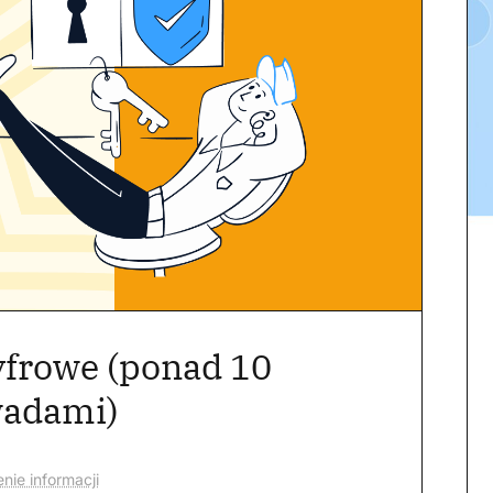
yfrowe (ponad 10
wadami)
nie informacji