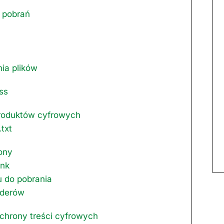
 pobrań
ia plików
ss
produktów cyfrowych
txt
ony
ink
ku do pobrania
lderów
chrony treści cyfrowych