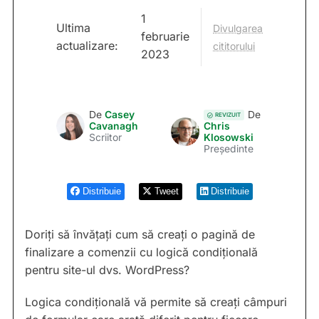
1
Ultima
Divulgarea
februarie
actualizare:
cititorului
2023
De
Casey
De
REVIZUIT
Cavanagh
Chris
Scriitor
Klosowski
Președinte
Distribuie
Tweet
Distribuie
Doriți să învățați cum să creați o pagină de
finalizare a comenzii cu logică condițională
pentru site-ul dvs. WordPress?
Logica condițională vă permite să creați câmpuri