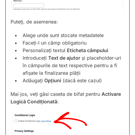
Puteți, de asemenea:
Alege unde sunt stocate metadatele
Faceți-l un câmp obligatoriu
Personalizați textul
Eticheta câmpului
Introduceți
Text de ajutor
și placeholder-uri
în câmpurile de text respective pentru a fi
afișate la finalizarea plății
Adăugați
Opțiuni
(dacă este cazul)
Mai jos, veți găsi caseta de bifat pentru
Activare
Logică Condiționată
: