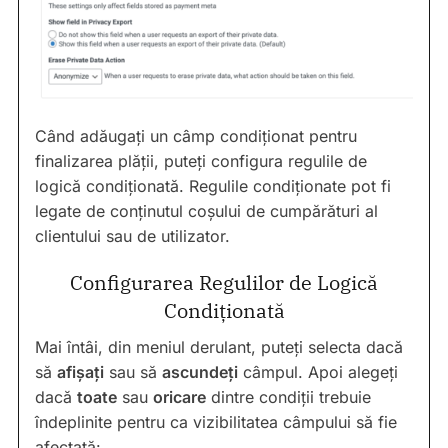
Când adăugați un câmp condiționat pentru
finalizarea plății, puteți configura regulile de
logică condiționată. Regulile condiționate pot fi
legate de conținutul coșului de cumpărături al
clientului sau de utilizator.
Configurarea Regulilor de Logică
Condiționată
Mai întâi, din meniul derulant, puteți selecta dacă
să
afișați
sau să
ascundeți
câmpul. Apoi alegeți
dacă
toate
sau
oricare
dintre condiții trebuie
îndeplinite pentru ca vizibilitatea câmpului să fie
afectată: