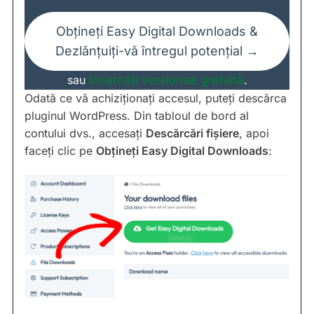
Obțineți Easy Digital Downloads &
Dezlănțuiți-vă întregul potențial →
sau
încercați versiunea gratuită
.
Odată ce vă achiziționați accesul, puteți descărca
pluginul WordPress. Din tabloul de bord al
contului dvs., accesați
Descărcări fișiere
, apoi
faceți clic pe
Obțineți Easy Digital Downloads
: