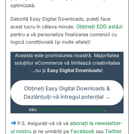
optimizată.
Datorită Easy Digital Downloads, puteți face
acest lucru în câteva minute.
Obțineți EDD astăzi
pentru a vă personaliza finalizarea comenzii cu
logică condițională (și multe altele)!
Aceasta este promisiunea noastră. Majoritatea
soluțiilor eCommerce vă limitează creativitatea
…nu și
Easy Digital Downloads
!
Obțineți Easy Digital Downloads &
Dezlănțuiți-vă întregul potențial →
sau
încercați versiunea gratuită
.
P.S. Asigurați-vă că vă
abonați la newsletter-
ul nostru
și ne urmăriți pe
Facebook
sau
Twitter