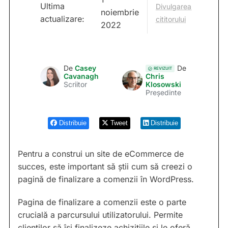
Ultima
Divulgarea
noiembrie
actualizare:
cititorului
2022
De
Casey
De
REVIZUIT
Cavanagh
Chris
Scriitor
Klosowski
Președinte
Distribuie
Tweet
Distribuie
Pentru a construi un site de eCommerce de
succes, este important să știi cum să creezi o
pagină de finalizare a comenzii în WordPress.
Pagina de finalizare a comenzii este o parte
crucială a parcursului utilizatorului. Permite
clienților să își finalizeze achizițiile și le oferă