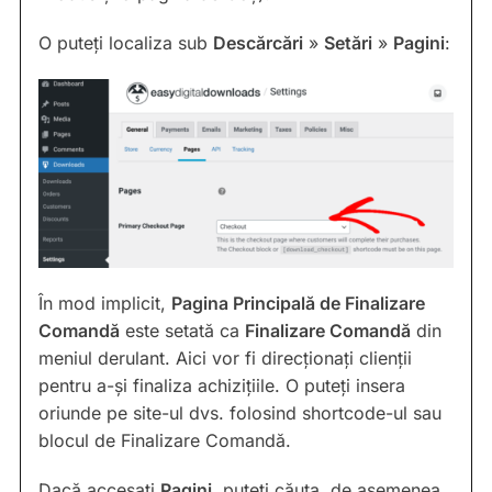
O puteți localiza sub
Descărcări
»
Setări
»
Pagini
:
În mod implicit,
Pagina Principală de Finalizare
Comandă
este setată ca
Finalizare Comandă
din
meniul derulant. Aici vor fi direcționați clienții
pentru a-și finaliza achizițiile. O puteți insera
oriunde pe site-ul dvs. folosind shortcode-ul sau
blocul de Finalizare Comandă.
Dacă accesați
Pagini
, puteți căuta, de asemenea,