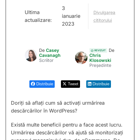
3
Ultima
Divulgarea
ianuarie
actualizare:
cititorului
2023
De
Casey
De
REVIZUIT
Cavanagh
Chris
Scriitor
Klosowski
Președinte
Distribuie
Tweet
Distribuie
Doriți să aflați cum să activați urmărirea
descărcărilor în WordPress?
Există multe beneficii pentru a face acest lucru.
Urmărirea descărcărilor vă ajută să monitorizați