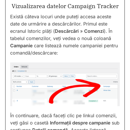
Vizualizarea datelor Campaign Tracker
Există câteva locuri unde puteți accesa aceste
date de urmărire a descărcărilor. Primul este
ecranul Istoric plăți (
Descărcări
»
Comenzi
). În
tabelul comenzilor, veți vedea o nouă coloană
Campanie
care listează numele campaniei pentru
comandă/descărcare:
În continuare, dacă faceți clic pe linkul comenzii,
veți găsi o casetă
Informații despre campanie
sub
secțiunea
Detalii comandă
. Aceasta listează