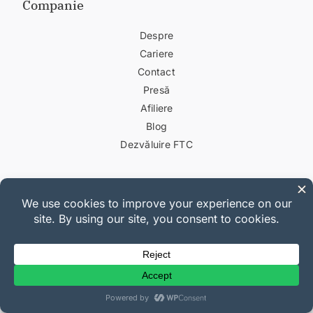
Companie
Despre
Cariere
Contact
Presă
Afiliere
Blog
Dezvăluire FTC
Linkuri utile
Suport
Documentație
Planuri și prețuri
Jurnal de modificări
Găzduire WordPress