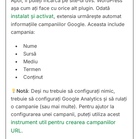
Apoi, îl puteți încărca pe site-ul dvs. WordPress
așa cum ați face cu orice alt plugin. Odată
instalat și activat
, extensia urmărește automat
informațiile campaniilor Google. Aceasta include
campania:
Nume
Sursă
Mediu
Termen
Conținut
Notă
: Deși nu trebuie să configurați nimic,
trebuie să configurați Google Analytics și să rulați
o campanie (sau mai multe). Pentru ajutor la
configurarea unei campanii, puteți utiliza acest
instrument util pentru crearea campaniilor
URL
.