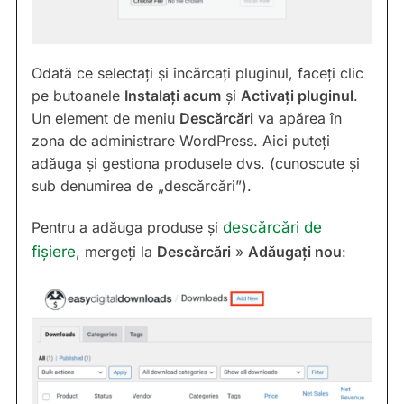
Odată ce selectați și încărcați pluginul, faceți clic
pe butoanele
Instalați acum
și
Activați pluginul
.
Un element de meniu
Descărcări
va apărea în
zona de administrare WordPress. Aici puteți
adăuga și gestiona produsele dvs. (cunoscute și
sub denumirea de „descărcări”).
Pentru a adăuga produse și
descărcări de
fișiere
, mergeți la
Descărcări
»
Adăugați nou
: