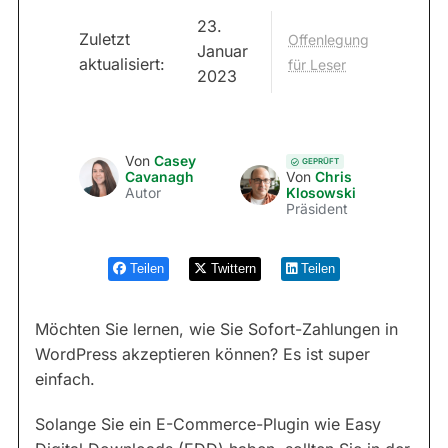
23.
Zuletzt
Offenlegung
Januar
aktualisiert:
für Leser
2023
Von
Casey
GEPRÜFT
Cavanagh
Von
Chris
Autor
Klosowski
Präsident
Teilen
Twittern
Teilen
Möchten Sie lernen, wie Sie Sofort-Zahlungen in
WordPress akzeptieren können? Es ist super
einfach.
Solange Sie ein E-Commerce-Plugin wie Easy