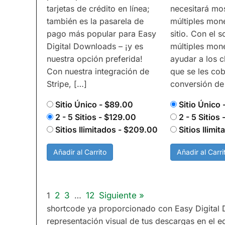
tarjetas de crédito en línea;
necesitará mos
también es la pasarela de
múltiples mon
pago más popular para Easy
sitio. Con el 
Digital Downloads – ¡y es
múltiples mon
nuestra opción preferida!
ayudar a los cl
Con nuestra integración de
que se les co
Stripe, […]
conversión d
Sitio Único
-
$89.00
Sitio Único
2 - 5 Sitios
-
$129.00
2 - 5 Sitios
Sitios Ilimitados
-
$209.00
Sitios Ilimi
Añadir al Carrito
Añadir al Carri
1
2
3
…
12
Siguiente »
shortcode ya proporcionado con Easy Digital
representación visual de tus descargas en el e