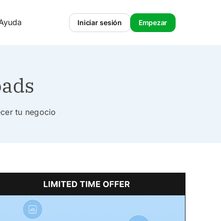
 Ayuda
Iniciar sesión
Empezar
oads
ecer tu negocio