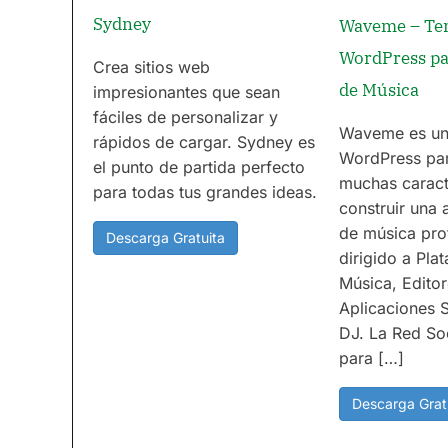
Sydney
Waveme – Te
WordPress pa
Crea sitios web
de Música
impresionantes que sean
fáciles de personalizar y
Waveme es un
rápidos de cargar. Sydney es
WordPress pa
el punto de partida perfecto
muchas caract
para todas tus grandes ideas.
construir una 
de música prof
Descarga Gratuita
dirigido a Pla
Música, Edito
Aplicaciones S
DJ. La Red So
para […]
Descarga Grat