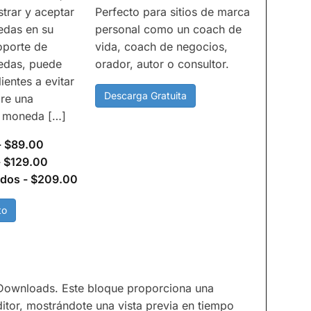
trar y aceptar
Perfecto para sitios de marca
edas en su
personal como un coach de
soporte de
vida, coach de negocios,
edas, puede
orador, autor o consultor.
ientes a evitar
Descarga Gratuita
bre una
e moneda […]
-
$89.00
-
$129.00
tados
-
$209.00
to
 Downloads. Este bloque proporciona una
ditor, mostrándote una vista previa en tiempo