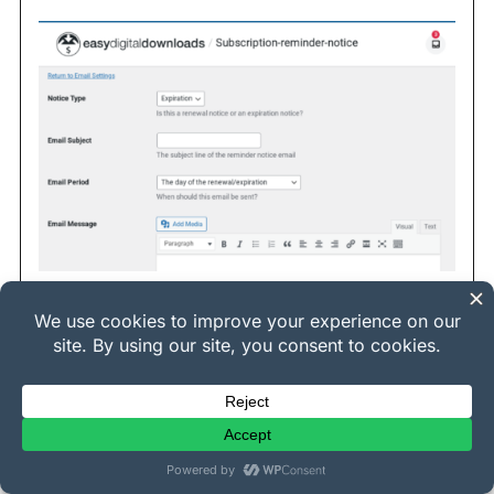
Lorsque vous avez terminé, cliquez sur
Enregistrer les modifications
. C'est tout !
Offrir un abonnement d'essai
gratuit dans WordPress
Offrir un abonnement d'essai gratuit peut être un
excellent moyen d'attirer de nouveaux clients et