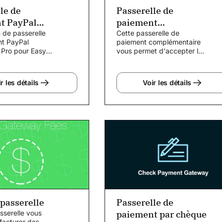
le de
Passerelle de
t PayPal
paiement
ce Pro
 de passerelle
Authorize.net
Cette passerelle de
t PayPal
paiement complémentaire
Pro pour Easy
vous permet d'accepter les
wnloads vous
cartes de crédit
ccepter...
directement sur votre Easy
Digital...
r les détails
Voir les détails
 passerelle
Passerelle de
sserelle vous
paiement par chèque
facturer des