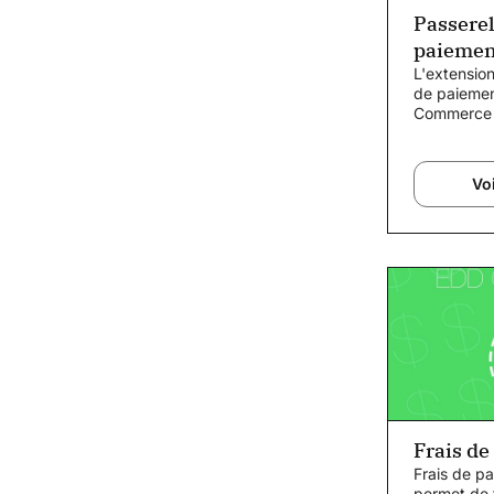
Passerel
paiemen
Commer
L'extension
de paiemen
Commerce 
Digital Do
permet d'a
Voi
Frais de
Frais de pa
permet de 