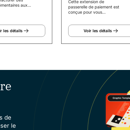
Cette extension de
lémentaires aux
passerelle de paiement est
 fonction du mode
conçue pour vous
 utilisé...
permettre d'accepter
facilement les chèques
manuscrits...
r les détails
Voir les détails
re
s de
ser le