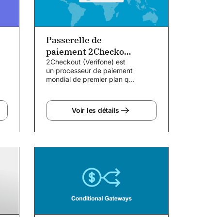
Passerelle de
paiement 2Checkout
(Verifone)
2Checkout (Verifone) est
un processeur de paiement
mondial de premier plan qui
vous permet de traiter les
paiements dans...
Voir les détails