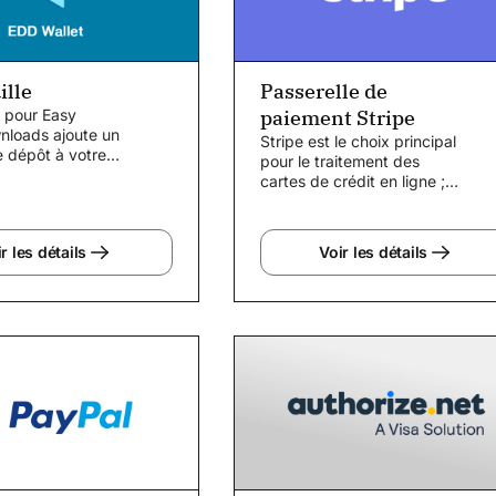
ille
Passerelle de
e pour Easy
paiement Stripe
wnloads ajoute un
Stripe est le choix principal
 dépôt à votre
pour le traitement des
i permet à vos...
cartes de crédit en ligne ;
c'est aussi le paiement le
plus populaire...
r les détails
Voir les détails