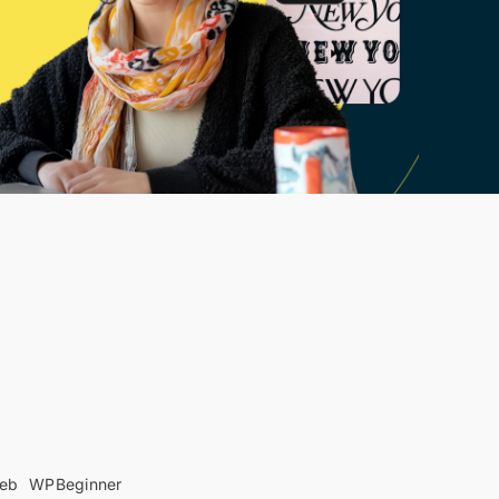
web
WPBeginner