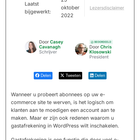
Laatst
oktober
Lezersdisclaimer
bijgewerkt:
2022
Door
Casey
BEOORDEELD
Cavanagh
Door
Chris
Schrijver
Klosowski
President
Delen
Tweeten
Delen
Wanneer u probeert abonnees op uw e-
commerce site te werven, is het logisch om
klanten aan te moedigen een account aan te
maken. Maar er zijn ook redenen waarom u
gastafrekening in WordPress wilt inschakelen.
Gastafrekening is een functie die door veel e-