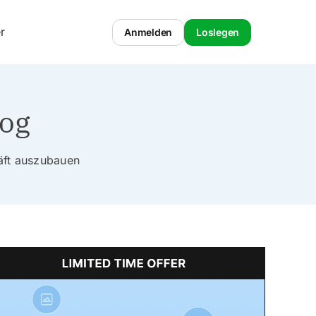
r
Anmelden
Loslegen
log
häft auszubauen