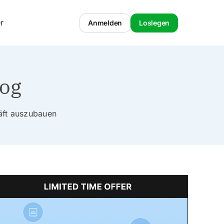
r
Anmelden
Loslegen
log
häft auszubauen