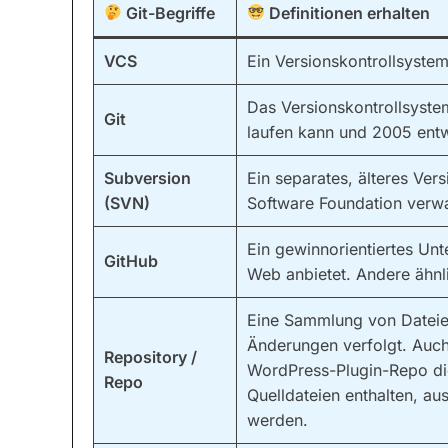
Git-Begriffe
Definitionen erhalten
VCS
Ein Versionskontrollsyste
Das Versionskontrollsyste
Git
laufen kann und 2005 ent
Subversion
Ein separates, älteres Ver
(SVN)
Software Foundation verwa
Ein gewinnorientiertes Un
GitHub
Web anbietet. Andere ähnl
Eine Sammlung von Dateien
Änderungen verfolgt. Auch
Repository /
WordPress-Plugin-Repo di
Repo
Quelldateien enthalten, au
werden.