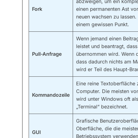
abzweigen, um ein komplett
Fork
einen permanenten Ast vo
neuen wachsen zu lassen. 
einem gewissen Punkt.
Wenn jemand einen Beitra
leistet und beantragt, das
Pull-Anfrage
übernommen wird. Wenn die
dass dadurch nichts am M
wird er Teil des Haupt-Bra
Eine reine Textoberfläche
Computer. Die meisten von
Kommandozeile
wird unter Windows oft al
„Terminal“ bezeichnet.
Grafische Benutzeroberflä
Oberfläche, die die meiste
GUI
Betriebssystem verwenden