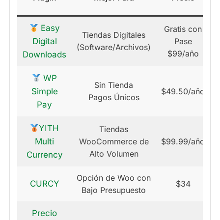
A
Easy
Gratis con
Tiendas Digitales
Digital
Pase
(Software/Archivos)
$99/año
Downloads
WP
Sin Tienda
Simple
$49.50/año
Pagos Únicos
Pay
YITH
Tiendas
Multi
WooCommerce de
$99.99/año
Alto Volumen
Currency
Opción de Woo con
CURCY
$34
Bajo Presupuesto
Precio