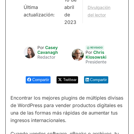
Última
abril
Divulgación
actualización:
de
del lector
2023
Por
Casey
REVISADO
Cavanagh
Por
Chris
Redactor
Klosowski
Presidente
Compartir
Twittear
Compartir
Encontrar los mejores plugins de múltiples divisas
de WordPress para vender productos digitales es
una de las formas más rápidas de aumentar tus
ingresos internacionales.
Cuando vendes software, eBooks o archivos, tu