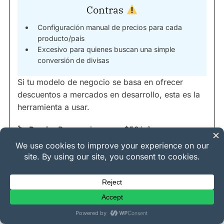
Contras
Configuración manual de precios para cada
producto/país
Excesivo para quienes buscan una simple
conversión de divisas
Si tu modelo de negocio se basa en ofrecer
descuentos a mercados en desarrollo, esta es la
herramienta a usar.
🏷
Precio:
Pro comienza en $59/año.
Cómo Elegir el Plugin de
Múltiples Divisas Adecuado
Con tantas opciones, ¿cómo decides? Te
recomiendo hacerte tres preguntas para acotar la
búsqueda.