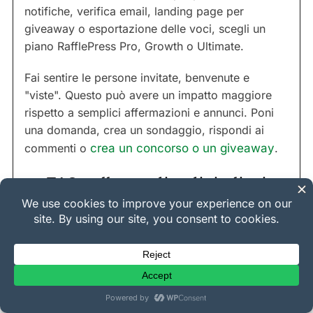
notifiche, verifica email, landing page per
giveaway o esportazione delle voci, scegli un
piano RafflePress Pro, Growth o Ultimate.
Fai sentire le persone invitate, benvenute e
"viste". Questo può avere un impatto maggiore
rispetto a semplici affermazioni e annunci. Poni
una domanda, crea un sondaggio, rispondi ai
commenti o
crea un concorso o un giveaway
.
FAQ sulle vendite digitali e i
social media
Concludiamo con alcune domande frequenti.
Come scelgo le piattaforme social
giuste per la mia attività?
Seleziona piattaforme che si allineano con il tuo