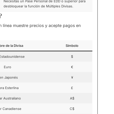
Necesitas un Pase Personal de EDD o superior para
desbloquear la función de Múltiples Divisas.
?
en línea muestre precios y acepte pagos en
e de la Divisa
Símbolo
 Estadounidense
$
Euro
€
en Japonés
¥
bra Esterlina
£
ar Australiano
A$
ar Canadiense
C$