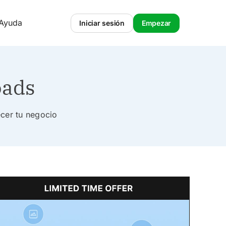
 Ayuda
Iniciar sesión
Empezar
oads
ecer tu negocio