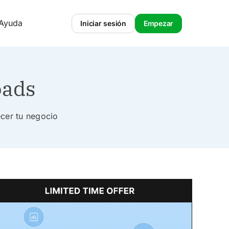
 Ayuda
Iniciar sesión
Empezar
oads
ecer tu negocio