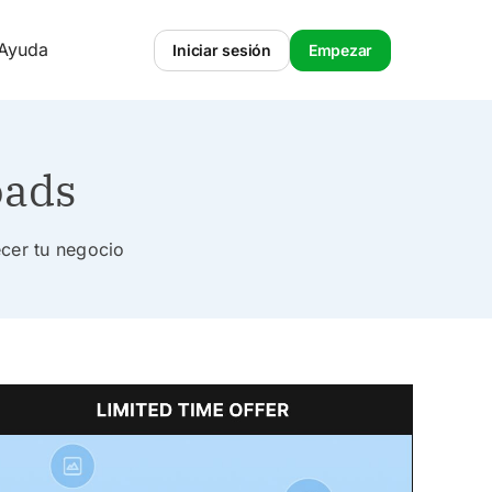
 Ayuda
Iniciar sesión
Empezar
oads
ecer tu negocio