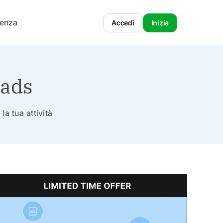
tenza
Accedi
Inizia
oads
la tua attività