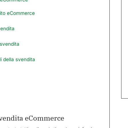
sito eCommerce
svendita
a svendita
i della svendita
a svendita eCommerce