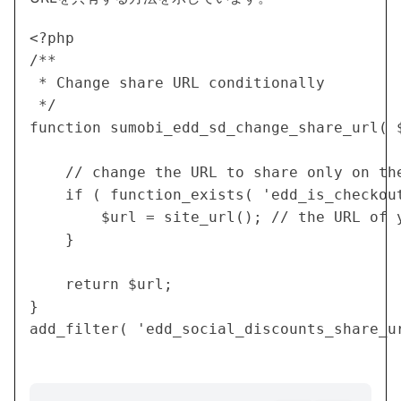
<?php

/**

 * Change share URL conditionally

 */

function sumobi_edd_sd_change_share_url( $
	// change the URL to share only on the checkout page

	if ( function_exists( 'edd_is_checkout' ) && edd_is_checkout() ) {

		$url = site_url(); // the URL of your website

	}

	return $url;

}
