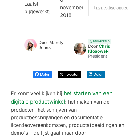
Laatst
november
Lezersdisclaimer
bijgewerkt:
2018
BEOORDEELD
Door
Mandy
Door
Chris
Jones
Klosowski
President
Delen
Tweeten
Delen
Er komt veel kijken bij
het starten van een
digitale productwinkel
; het maken van de
producten, het schrijven van
productbeschrijvingen en documentatie,
licentieovereenkomsten, productafbeeldingen en
demo's – de lijst gaat maar door!