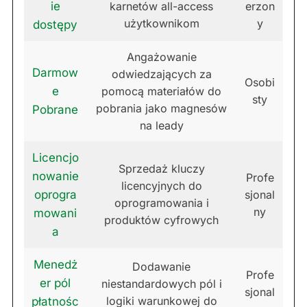
ie
karnetów all-access
erzon
użytkownikom
y
dostępy
Angażowanie
Darmow
odwiedzających za
Osobi
e
pomocą materiałów do
sty
pobrania jako magnesów
Pobrane
na leady
Licencjo
Sprzedaż kluczy
nowanie
Profe
licencyjnych do
oprogra
sjonal
oprogramowania i
ny
mowani
produktów cyfrowych
a
Menedż
Dodawanie
Profe
er pól
niestandardowych pól i
sjonal
logiki warunkowej do
płatnośc