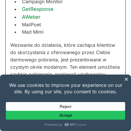
Campaign Monitor
GetResponse
AWeber
MailPoet
Mad Mimi
Wezwanie do działania, które zachęca klientów
do skorzystania z oferowanego przez Ciebie
darmowego pobrania, jest prezentowane w
czystym oknie modalnym. Ten element umożliwia
szybkie pobieranie, ponieważ użytkownicy
muszą jedynie podać swój adres e-mail.
9.
Licencjonowanie Oprogramowania