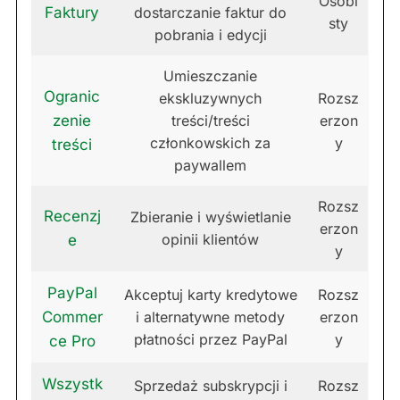
Osobi
Faktury
dostarczanie faktur do
sty
pobrania i edycji
Umieszczanie
Ogranic
ekskluzywnych
Rozsz
zenie
treści/treści
erzon
członkowskich za
y
treści
paywallem
Rozsz
Recenzj
Zbieranie i wyświetlanie
erzon
opinii klientów
e
y
PayPal
Akceptuj karty kredytowe
Rozsz
Commer
i alternatywne metody
erzon
płatności przez PayPal
y
ce Pro
Wszystk
Sprzedaż subskrypcji i
Rozsz