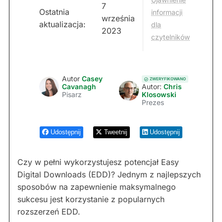
7
Ostatnia
informacji
września
aktualizacja:
dla
2023
czytelników
Autor
Casey
ZWERYFIKOWANO
Cavanagh
Autor:
Chris
Pisarz
Klosowski
Prezes
Udostępnij
Tweetnij
Udostępnij
Czy w pełni wykorzystujesz potencjał Easy
Digital Downloads (EDD)? Jednym z najlepszych
sposobów na zapewnienie maksymalnego
sukcesu jest korzystanie z popularnych
rozszerzeń EDD.