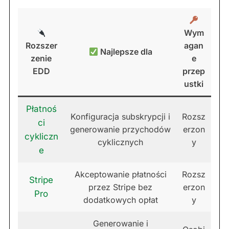
Wym
Rozszer
agan
Najlepsze dla
zenie
e
EDD
przep
ustki
Płatnoś
Konfiguracja subskrypcji i
Rozsz
ci
generowanie przychodów
erzon
cykliczn
cyklicznych
y
e
Akceptowanie płatności
Rozsz
Stripe
przez Stripe bez
erzon
Pro
dodatkowych opłat
y
Generowanie i