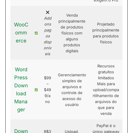
exigem o Pro
Venda
Add
principalmente
WooC
ons
Projetado
de produtos
pag
principalmente
omm
físicos com
os
para produtos
alguns
erce
disp
físicos
produtos
onív
digitais
eis
Recursos
Word
gratuitos
Gerenciamento
Press
$99
limitados
simples de
–
Mais para
Down
arquivos e
$49
upload/compa
controle de
load
9/a
rtilhamento de
acesso do
Mana
no
arquivos do
usuário
que para
ger
venda
PayPal é o
Down
R$3
Upload,
único gateway