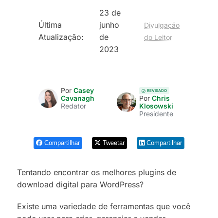
23 de
Última
junho
Divulgação
Atualização:
de
do Leitor
2023
Por
Casey
REVISADO
Cavanagh
Por
Chris
Redator
Klosowski
Presidente
Compartilhar
Tweetar
Compartilhar
Tentando encontrar os melhores plugins de
download digital para WordPress?
Existe uma variedade de ferramentas que você