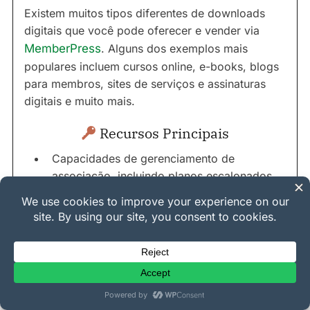
Existem muitos tipos diferentes de downloads
digitais que você pode oferecer e vender via
MemberPress
. Alguns dos exemplos mais
populares incluem cursos online, e-books, blogs
para membros, sites de serviços e assinaturas
digitais e muito mais.
Recursos Principais
Capacidades de gerenciamento de
associação, incluindo planos escalonados
e de assinatura
Controles de acesso a conteúdo para
restringir downloads
Crie e
venda cursos online
Processo de checkout personalizável com
integrações de múltiplos gateways de
pagamento