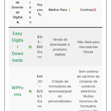
de
r
Pre
Downlo
á
ços
Melhor Para
Contras
ad
ti
🏷
Digital
s
Easy
$19
Venda de
Digita
9 –
Não ideal para
downloads e
l
$99
mercadorias
produtos
9/a
físicas
Down
digitais
no
loads
Sem sistema
$49
de carrinho de
,50
Criação de
compras de
–
formulários de
comércio
WPFo
$29
download/pedi
eletrônico
rms
9,5
do
Muitos
0/a
personalizados
recursos de
no
formulário