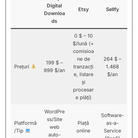
Digital
Etsy
Sellfy
Downloa
ds
0 $ – 10
$/lună (+
comisioa
ne de
264 $ –
199 $ –
Prețuri
tranzacți
1.468
999 $/an
e, listare
$/an
și
procesar
e plăți)
WordPre
Software-
ss/Site
Platformă
Piață
as-a-
web
/Tip
online
Service
auto-