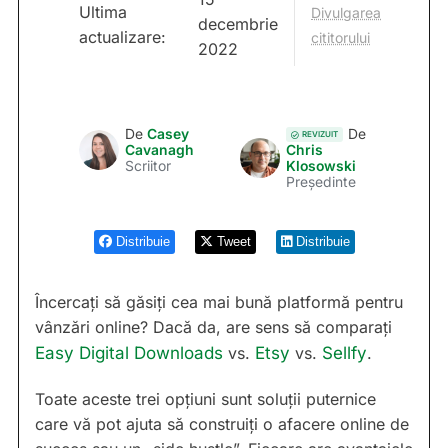
Ultima
Divulgarea
decembrie
actualizare:
cititorului
2022
De
Casey
De
REVIZUIT
Cavanagh
Chris
Scriitor
Klosowski
Președinte
Distribuie
Tweet
Distribuie
Încercați să găsiți cea mai bună platformă pentru
vânzări online? Dacă da, are sens să comparați
Easy Digital Downloads
vs.
Etsy
vs.
Sellfy
.
Toate aceste trei opțiuni sunt soluții puternice
care vă pot ajuta să construiți o afacere online de