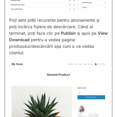
Poți seta plăți recurente pentru abonamente și
poți încărca fișiere de descărcare. Când ai
terminat, poți face clic pe
Publish
și apoi pe
View
Download
pentru a vedea pagina
produsului/descărcării așa cum o va vedea
clientul: