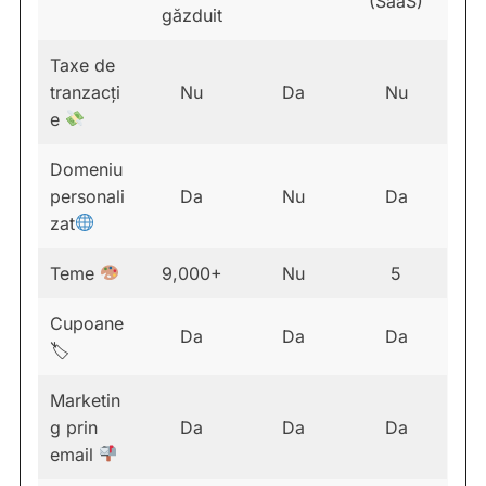
(SaaS)
găzduit
Taxe de
tranzacți
Nu
Da
Nu
e
Domeniu
personali
Da
Nu
Da
zat
Teme
9,000+
Nu
5
Cupoane
Da
Da
Da
🏷
Marketin
g prin
Da
Da
Da
email