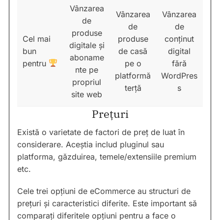
Vânzarea
Vânzarea
Vânzarea
de
de
de
produse
Cel mai
produse
conținut
digitale și
bun
de casă
digital
aboname
pentru
pe o
fără
nte pe
platformă
WordPres
propriul
terță
s
site web
Prețuri
Există o varietate de factori de preț de luat în
considerare. Aceștia includ pluginul sau
platforma, găzduirea, temele/extensiile premium
etc.
Cele trei opțiuni de eCommerce au structuri de
prețuri și caracteristici diferite. Este important să
comparați diferitele opțiuni pentru a face o