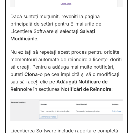
Dacă sunteți mulțumit, reveniți la pagina
principală de setări pentru E-mailurile de
Licențiere Software și selectați
Salvați
Modificările
.
Nu ezitați să repetați acest proces pentru oricâte
mementouri automate de reînnoire a licenței doriți
să creați. Pentru a adăuga mai multe notificări,
puteți
Clona
-o pe cea implicită și să o modificați
sau să faceți clic pe
Adăugați Notificare de
Reînnoire
în secțiunea
Notificări de Reînnoire
:
Licențierea Software include raportare completă