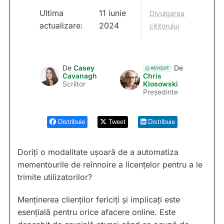
Ultima
11 iunie
Divulgarea
actualizare:
2024
cititorului
De
Casey
De
REVIZUIT
Cavanagh
Chris
Scriitor
Klosowski
Președinte
Distribuie
Tweet
Distribuie
Doriți o modalitate ușoară de a automatiza
mementourile de reînnoire a licențelor pentru a le
trimite utilizatorilor?
Menținerea clienților fericiți și implicați este
esențială pentru orice afacere online. Este