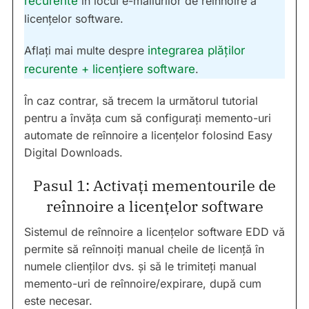
recurente
în locul e-mailurilor de reînnoire a
licențelor software.
Aflați mai multe despre
integrarea plăților
recurente + licențiere software
.
În caz contrar, să trecem la următorul tutorial
pentru a învăța cum să configurați memento-uri
automate de reînnoire a licențelor folosind Easy
Digital Downloads.
Pasul 1: Activați mementourile de
reînnoire a licențelor software
Sistemul de reînnoire a licențelor software EDD vă
permite să reînnoiți manual cheile de licență în
numele clienților dvs. și să le trimiteți manual
memento-uri de reînnoire/expirare, după cum
este necesar.