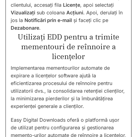
clientului, accesați fila
Licențe
, apoi selectați
Vizualizați
sub coloana
Acțiuni
. Apoi, derulați în
jos la
Notificări prin e-mail
și faceți clic pe
Dezabonare
.
Utilizați EDD pentru a trimite
mementouri de reînnoire a
licențelor
Implementarea mementourilor automate de
expirare a licențelor software ajută la
eficientizarea procesului de reînnoire pentru
utilizatorii dvs., la consolidarea retenției clienților,
la minimizarea pierderilor și la îmbunătățirea
experienței generale a clienților.
Easy Digital Downloads oferă o platformă ușor
de utilizat pentru configurarea și gestionarea
memento-urilor automate de reînnoire a licențelor,