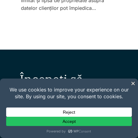
limitat și lipsa de proprietate asupra
datelor clienților pot împiedica…
Începeți să
vindeți astăzi!
Alăturați-vă peste 50.000 de proprietari de
magazine inteligente și începeți să folosiți cel mai
ușor mod de a vinde produse digitale cu
WordPress.