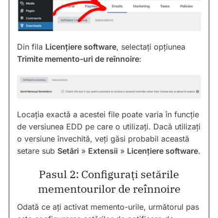
Din fila
Licențiere software
, selectați opțiunea
Trimite memento-uri de reînnoire
:
Locația exactă a acestei file poate varia în funcție
de versiunea EDD pe care o utilizați. Dacă utilizați
o versiune învechită, veți găsi probabil această
setare sub
Setări
»
Extensii
»
Licențiere software
.
Pasul 2: Configurați setările
mementourilor de reînnoire
Odată ce ați activat memento-urile, următorul pas