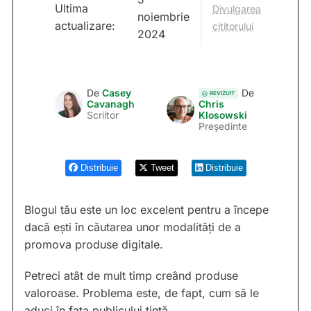
Ultima
Divulgarea
noiembrie
actualizare:
cititorului
2024
De
Casey
De
REVIZUIT
Cavanagh
Chris
Scriitor
Klosowski
Președinte
Distribuie
Tweet
Distribuie
Blogul tău este un loc excelent pentru a începe
dacă ești în căutarea unor modalități de a
promova produse digitale.
Petreci atât de mult timp creând produse
valoroase. Problema este, de fapt, cum să le
aduci în fața publicului țintă.