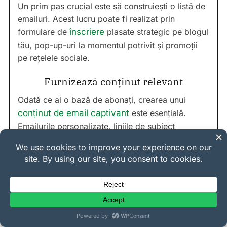
Un prim pas crucial este să construiești o listă de
emailuri. Acest lucru poate fi realizat prin
formulare de
înscriere
plasate strategic pe blogul
tău, pop-up-uri la momentul potrivit și promoții
pe rețelele sociale.
Furnizează conținut relevant
Odată ce ai o bază de abonați, crearea unui
conținut de email captivant
este esențială.
Emailurile personalizate, liniile de subiect
convingătoare, apelurile clare la acțiune și
elementele vizuale atractive pot îmbunătăți
semnificativ campaniile tale de email.
Există atât de multe moduri în care EDD îți poate
îmbunătăți emailurile. Funcționalitățile încorporate
și add-on-urile îți permit să
automatizezi ușor
emailurile eCommerce
, să le personalizezi cu