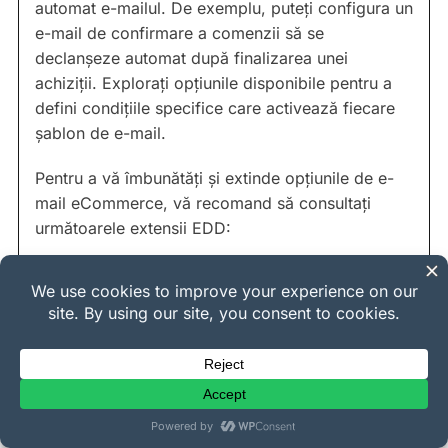
automat e-mailul. De exemplu, puteți configura un
e-mail de confirmare a comenzii să se
declanșeze automat după finalizarea unei
achiziții. Explorați opțiunile disponibile pentru a
defini condițiile specifice care activează fiecare
șablon de e-mail.
Pentru a vă îmbunătăți și extinde opțiunile de e-
mail eCommerce, vă recomand să consultați
următoarele extensii EDD:
E-mailuri per produs
Emailuri condiționate
Instrumente suplimentare de e-
mail WordPress
Există o serie de pluginuri WordPress care ajută
la diverse aspecte ale creării și gestionării e-