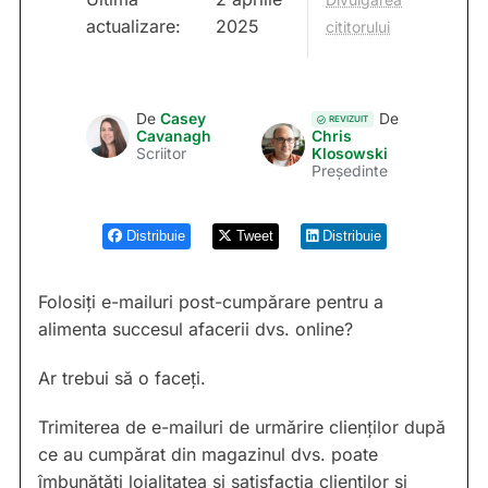
actualizare:
2025
cititorului
De
Casey
De
REVIZUIT
Cavanagh
Chris
Scriitor
Klosowski
Președinte
Distribuie
Tweet
Distribuie
Folosiți e-mailuri post-cumpărare pentru a
alimenta succesul afacerii dvs. online?
Ar trebui să o faceți.
Trimiterea de e-mailuri de urmărire clienților după
ce au cumpărat din magazinul dvs. poate
îmbunătăți loialitatea și satisfacția clienților și