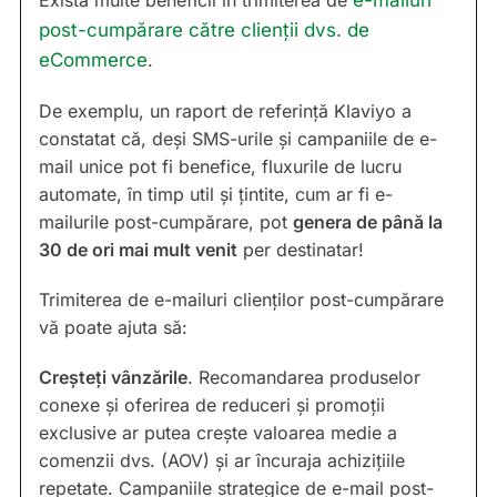
Există multe beneficii în trimiterea de
e-mailuri
post-cumpărare către clienții dvs. de
eCommerce
.
De exemplu, un raport de referință Klaviyo a
constatat că, deși SMS-urile și campaniile de e-
mail unice pot fi benefice, fluxurile de lucru
automate, în timp util și țintite, cum ar fi e-
mailurile post-cumpărare, pot
genera de până la
30 de ori mai mult venit
per destinatar!
Trimiterea de e-mailuri clienților post-cumpărare
vă poate ajuta să:
Creșteți vânzările
. Recomandarea produselor
conexe și oferirea de reduceri și promoții
exclusive ar putea crește valoarea medie a
comenzii dvs. (AOV) și ar încuraja achizițiile
repetate. Campaniile strategice de e-mail post-