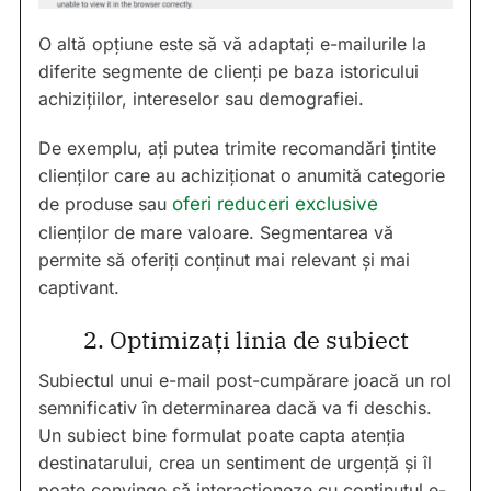
O altă opțiune este să vă adaptați e-mailurile la
diferite segmente de clienți pe baza istoricului
achizițiilor, intereselor sau demografiei.
De exemplu, ați putea trimite recomandări țintite
clienților care au achiziționat o anumită categorie
de produse sau
oferi reduceri exclusive
clienților de mare valoare. Segmentarea vă
permite să oferiți conținut mai relevant și mai
captivant.
2. Optimizați linia de subiect
Subiectul unui e-mail post-cumpărare joacă un rol
semnificativ în determinarea dacă va fi deschis.
Un subiect bine formulat poate capta atenția
destinatarului, crea un sentiment de urgență și îl
poate convinge să interacționeze cu conținutul e-