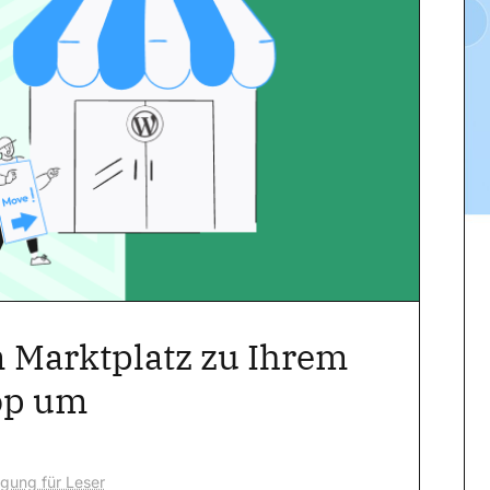
m Marktplatz zu Ihrem
op um
egung für Leser