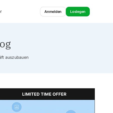
r
Anmelden
Loslegen
log
häft auszubauen