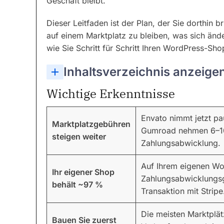
Geschäft bleibt.
Dieser Leitfaden ist der Plan, der Sie dorthin br
auf einem Marktplatz zu bleiben, was sich änd
wie Sie Schritt für Schritt Ihren WordPress-Sh
Inhaltsverzeichnis anzeige
Wie viel kann ich sparen, wenn ich von einem Marktplatz zu meinem eigenen WordPress-Shop wechsle?
Kann ich gleichzeitig auf einem Marktplatz und in meinem eigenen WordPress-Shop verkaufen?
Werde ich meine bestehenden Kunden verlieren, wenn ich einen Marktplatz verlasse?
Wie lange dauert die Einrichtung eines WordPress-Shops mit Easy Digital Downloads?
Sollte ich meinen Marktplatz-Account löschen, wenn ich meinen eigenen Shop starte?
Wichtige Erkenntnisse
Envato nimmt jetzt pa
Marktplatzgebühren
Gumroad nehmen 6–10
steigen weiter
Zahlungsabwicklung.
Auf Ihrem eigenen Wo
Ihr eigener Shop
Zahlungsabwicklungs
behält ~97 %
Transaktion mit Stripe
Die meisten Marktplä
Bauen Sie zuerst