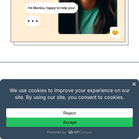
La Plataforma de Comercio
Electrónico Ideal Para
Creadores Digitales de Todo
el Mundo
Easy Digital Downloads es la opción de confianza para
creadores y pequeñas empresas que buscan una forma