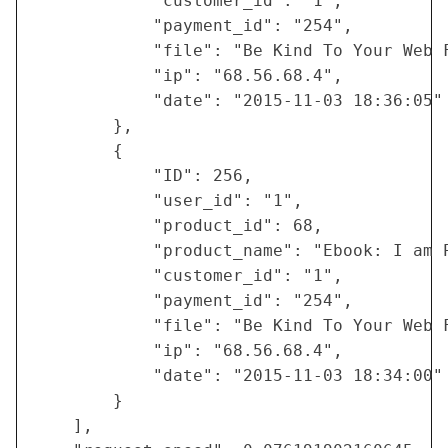
            "customer_id": "1",

            "payment_id": "254",

            "file": "Be Kind To Your Web F
            "ip": "68.56.68.4",

            "date": "2015-11-03 18:36:05"

        },

        {

            "ID": 256,

            "user_id": "1",

            "product_id": 68,

            "product_name": "Ebook: I am P
            "customer_id": "1",

            "payment_id": "254",

            "file": "Be Kind To Your Web F
            "ip": "68.56.68.4",

            "date": "2015-11-03 18:34:00"

        }

    ],
