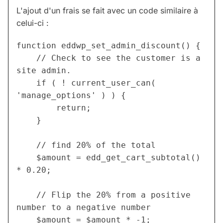
L'ajout d'un frais se fait avec un code similaire à
celui-ci :
function eddwp_set_admin_discount() {
	// Check to see the customer is a 
site admin.
	if ( ! current_user_can( 
'manage_options' ) ) {
		return;
	}
	// find 20% of the total
	$amount = edd_get_cart_subtotal() 
* 0.20;
	// Flip the 20% from a positive 
number to a negative number
	$amount = $amount * -1;