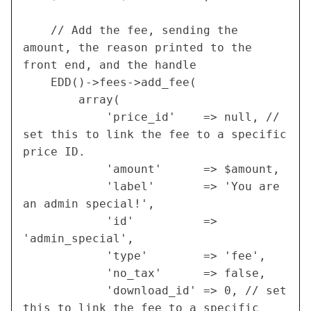
	// Add the fee, sending the 
amount, the reason printed to the 
front end, and the handle
	EDD()->fees->add_fee(
		array(
			'price_id'    => null, // 
set this to link the fee to a specific 
price ID.
			'amount'      => $amount,
			'label'       => 'You are 
an admin special!',
			'id'          => 
'admin_special',
			'type'        => 'fee',
			'no_tax'      => false,
			'download_id' => 0, // set 
this to link the fee to a specific 