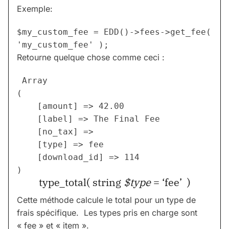
Exemple:
$my_custom_fee = EDD()->fees->get_fee( 
Retourne quelque chose comme ceci :
 Array

(

    [amount] => 42.00

    [label] => The Final Fee

    [no_tax] => 

    [type] => fee

    [download_id] => 114

type_total( string
$type
= ‘fee’ )
Cette méthode calcule le total pour un type de
frais spécifique. Les types pris en charge sont
« fee » et « item ».