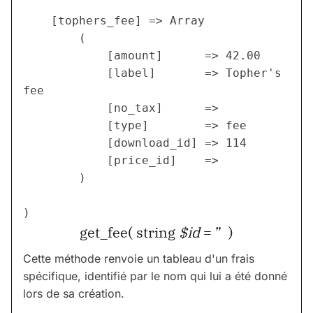
    [tophers_fee] => Array

        (

            [amount]      => 42.00

            [label]       => Topher's 
fee

            [no_tax]      => 

            [type]        => fee

            [download_id] => 114

            [price_id]    =>

        )

get_fee( string
$id
= ” )
Cette méthode renvoie un tableau d'un frais
spécifique, identifié par le nom qui lui a été donné
lors de sa création.