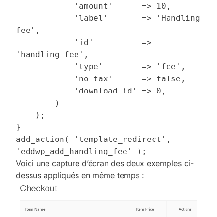
			'amount'      => 10,
			'label'       => 'Handling 
fee',
			'id'          => 
'handling_fee',
			'type'        => 'fee',
			'no_tax'      => false,
			'download_id' => 0,
		)
	);
}
add_action( 'template_redirect', 
'eddwp_add_handling_fee' );
Voici une capture d’écran des deux exemples ci-
dessus appliqués en même temps :