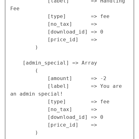
            [label]       => Handling 
Fee

            [type]        => fee

            [no_tax]      => 

            [download_id] => 0

            [price_id]    =>

        )

    [admin_special] => Array

        (

            [amount]      => -2

            [label]       => You are 
an admin special!

            [type]        => fee

            [no_tax]      => 

            [download_id] => 0

            [price_id]    =>

        )
