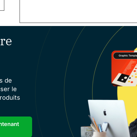
re
s de
ser le
roduits
ntenant