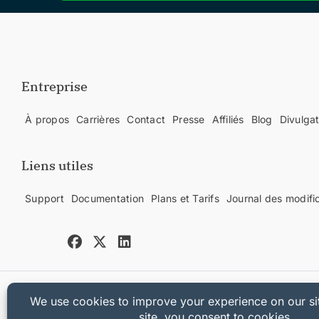
Entreprise
À propos
Carrières
Contact
Presse
Affiliés
Blog
Divulga
Liens utiles
Support
Documentation
Plans et Tarifs
Journal des modifi
Copyright © 2025 Sandhills Development, LLC
Politique de confidentialité
Conditions d'utilisation
Plan du site
Coupon