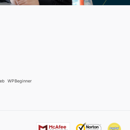
web
WPBeginner