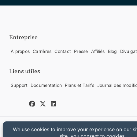
Entreprise
À propos
Carrières
Contact
Presse
Affiliés
Blog
Divulga
Liens utiles
Support
Documentation
Plans et Tarifs
Journal des modifi
Copyright © 2025 Sandhills Development, LLC
Politique de confidentialité
Conditions d'utilisation
Plan du site
Coupon