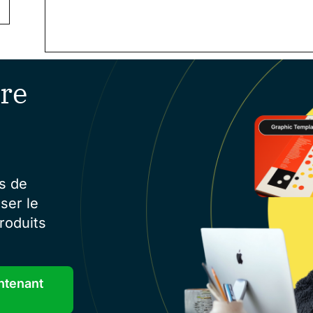
re
s de
ser le
roduits
ntenant