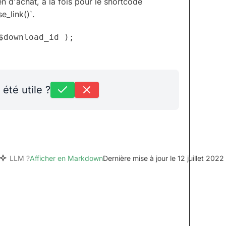
en d'achat, à la fois pour le shortcode
e_link()`.
 été utile ?
LLM ?
Afficher en Markdown
Dernière mise à jour le 12 juillet 2022