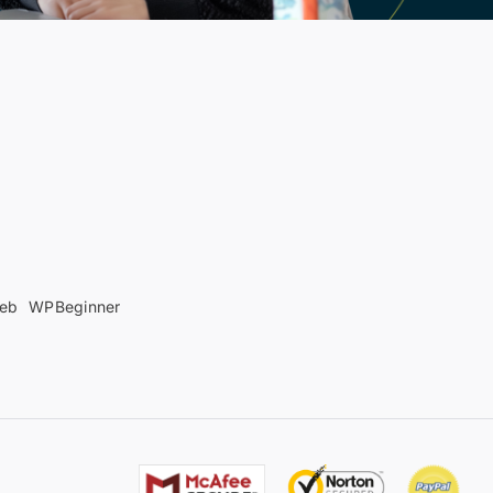
web
WPBeginner