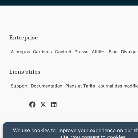
Entreprise
À propos
Carrières
Contact
Presse
Affiliés
Blog
Divulga
Liens utiles
Support
Documentation
Plans et Tarifs
Journal des modifi
Copyright © 2025 Sandhills Development, LLC
Politique de confidentialité
Conditions d'utilisation
Plan du site
Coupon