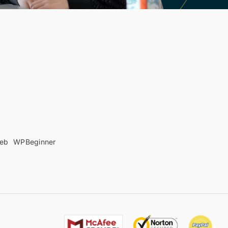
web
WPBeginner