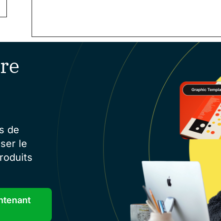
re
s de
ser le
roduits
ntenant