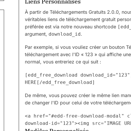
Liens Personnalisés
À partir de Téléchargements Gratuits 2.0.0, no
véritables liens de téléchargement gratuit per
préférée est via notre nouveau shortcode
[edd
argument,
.
download_id
Par exemple, si vous vouliez créer un bouton T
téléchargement avec l'ID « 123 » qui affiche un
normal, vous entreriez ce qui suit :
[edd_free_download download_id="123"]
HERE[/edd_free_download]
De même, vous pouvez créer le même lien manue
de changer l'ID pour celui de votre téléchargeme
<a href="#edd-free-download-modal" c
Modèles Personnalisés