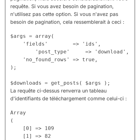
requête. Si vous avez besoin de pagination,
n'utilisez pas cette option. Si vous n'avez pas
besoin de pagination, cela ressemblerait à ceci :
$args = array(

	'fields'        => 'ids',

        'post_type'     => 'download',

	'no_found_rows' => true,

);

La requête ci-dessus renverra un tableau
d'identifiants de téléchargement comme celui-ci :
Array

(

    [0] => 109

    [1] => 82
