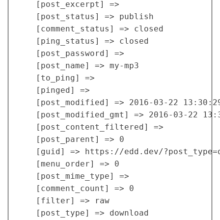
    [post_excerpt] => 

    [post_status] => publish

    [comment_status] => closed

    [ping_status] => closed

    [post_password] => 

    [post_name] => my-mp3

    [to_ping] => 

    [pinged] => 

    [post_modified] => 2016-03-22 13:30:29
    [post_modified_gmt] => 2016-03-22 13:3
    [post_content_filtered] => 

    [post_parent] => 0

    [guid] => https://edd.dev/?post_type=d
    [menu_order] => 0

    [post_mime_type] => 

    [comment_count] => 0

    [filter] => raw

    [post_type] => download
