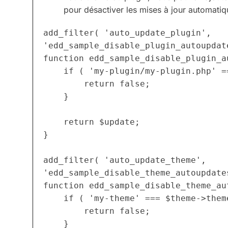
pour désactiver les mises à jour automatiq
add_filter( 'auto_update_plugin', 
'edd_sample_disable_plugin_autoupdate
function edd_sample_disable_plugin_a
	if ( 'my-plugin/my-plugin.php' === $plugin->plugin ) {

		return false;

	}

	return $update;

}

add_filter( 'auto_update_theme', 
'edd_sample_disable_theme_autoupdates
function edd_sample_disable_theme_au
	if ( 'my-theme' === $theme->theme ) {

		return false;

	}
