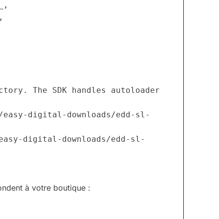
__,
,
ctory. The SDK handles autoloader 
/easy-digital-downloads/edd-sl-
ondent à votre boutique :