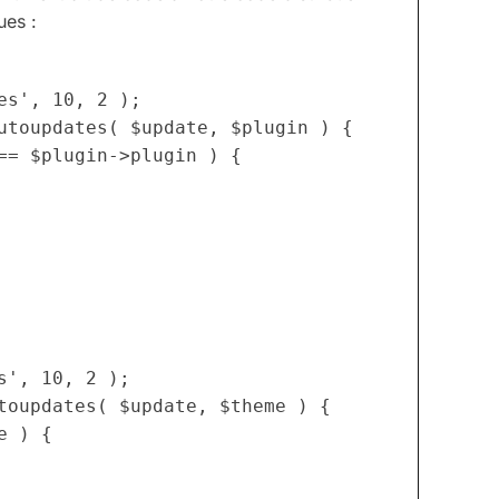
ues :
s', 10, 2 );

utoupdates( $update, $plugin ) {

', 10, 2 );

toupdates( $update, $theme ) {
