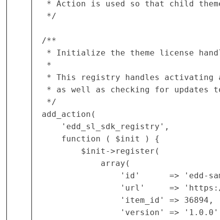
 * Action is used so that child the
 */
/**
 * Initialize the theme license han
 *
 * This registry handles activating
 * as well as checking for updates t
 */
add_action(
	'edd_sl_sdk_registry',
	function ( $init ) {
		$init->register(
			array(
				'id'      => 'edd-
				'url'     => 'http
				'item_id' => 36894,
				'version' => '1.0.0'