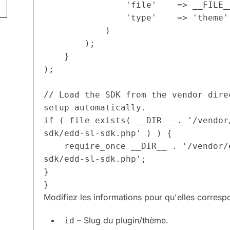
				'file'    => __FILE
				'type'    => 'theme'
			)
		);
	}
);
// Load the SDK from the vendor dire
setup automatically.
if ( file_exists( __DIR__ . '/vendor
sdk/edd-sl-sdk.php' ) ) {
	require_once __DIR__ . '/vendor/easy-digital-downloads/edd-sl-
sdk/edd-sl-sdk.php';
}
}
Modifiez les informations pour qu'elles corresp
– Slug du plugin/thème.
id