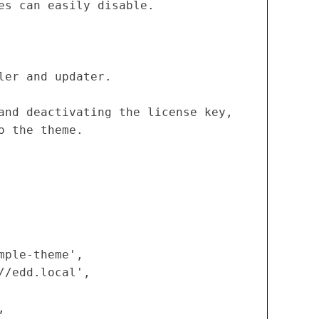
mes can easily disable.
dler and updater.
 and deactivating the license key,
o the theme.
sample-theme',
s://edd.local',
,