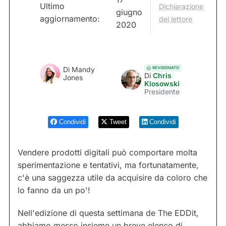
Ultimo
Dichiarazione
giugno
aggiornamento:
del lettore
2020
REVISIONATO
Di
Mandy
Di
Chris
Jones
Klosowski
Presidente
Condividi
Tweet
Condividi
Vendere prodotti digitali può comportare molta
sperimentazione e tentativi, ma fortunatamente,
c'è una saggezza utile da acquisire da coloro che
lo fanno da un po'!
Nell'edizione di questa settimana de The EDDit,
abbiamo messo insieme un breve elenco di